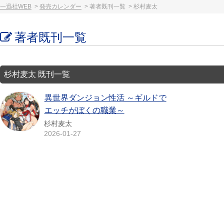
一迅社WEB
発売カレンダー
著者既刊一覧
杉村麦太
著者既刊一覧
杉村麦太 既刊一覧
異世界ダンジョン性活 ～ギルドで
エッチがぼくの職業～
杉村麦太
2026-01-27