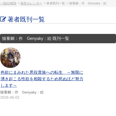
一迅社WEB
発売カレンダー
著者既刊一覧
猫養鯛：作 Genyaky：絵
著者既刊一覧
猫養鯛：作 Genyaky：絵 既刊一覧
色欲にまみれた悪役貴族への転生 ～無限に
湧き起こる性欲を相殺するため死ぬほど努力
します～
猫養鯛：作 Genyaky：絵
2026-06-02