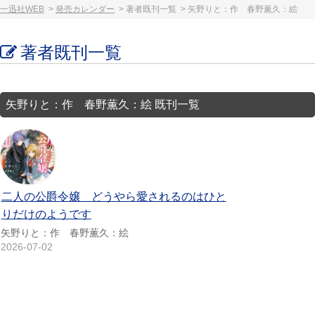
一迅社WEB
発売カレンダー
著者既刊一覧
矢野りと：作 春野薫久：絵
著者既刊一覧
矢野りと：作 春野薫久：絵 既刊一覧
二人の公爵令嬢 どうやら愛されるのはひと
りだけのようです
矢野りと：作 春野薫久：絵
2026-07-02