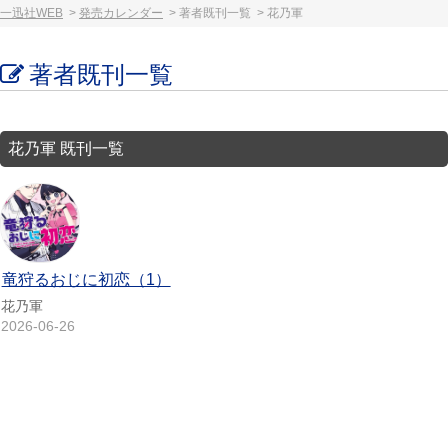
一迅社WEB
発売カレンダー
著者既刊一覧
花乃軍
著者既刊一覧
花乃軍 既刊一覧
竜狩るおじに初恋（1）
花乃軍
2026-06-26