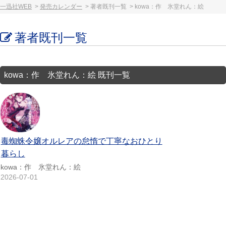
一迅社WEB
発売カレンダー
著者既刊一覧
kowa：作 氷堂れん：絵
著者既刊一覧
kowa：作 氷堂れん：絵 既刊一覧
毒蜘蛛令嬢オルレアの怠惰で丁寧なおひとり
暮らし
kowa：作 氷堂れん：絵
2026-07-01