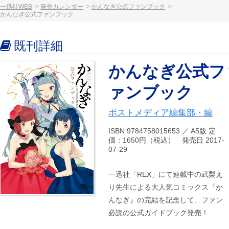
一迅社WEB
発売カレンダー
かんなぎ公式ファンブック
かんなぎ公式ファンブック
既刊詳細
かんなぎ公式フ
ァンブック
ポストメディア編集部・編
ISBN 9784758015653 ／ A5版 定
価：1650円（税込） 発売日 2017-
07-29
一迅社「REX」にて連載中の武梨え
り先生による大人気コミックス『か
んなぎ』の完結を記念して、ファン
必読の公式ガイドブック発売！