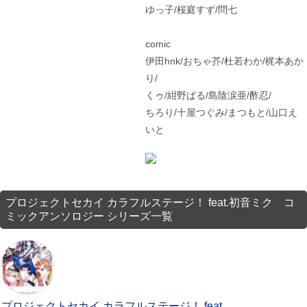
ゆっ子/桜庭すず/問七
comic
伊田hnk/おちゃ芥/杜若わか/梶本あか
り/
くゥ/紺野ぱる/島陰涙亜/酢忍/
ちろり/十屋つぐみ/まつもと/山口え
いと
プロジェクトセカイ カラフルステージ！ feat.初音ミク コ
ミックアンソロジー シリーズ一覧
プロジェクトセカイ カラフルステージ！ feat.