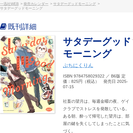
一迅社WEB
発売カレンダー
サタデーグッドモーニング
サタデーグッドモーニング
既刊詳細
サタデーグッド
モーニング
ぷちにくりん
ISBN 9784758029322 ／ B6版 定
価：825円（税込） 発売日 2025-
07-15
社畜の望月は、毎週金曜の夜、ゲイ
クラブでストレスを発散している。
ある朝、酔って帰宅した望月は、部
屋の鍵を失くしてしまったことに気
づく。