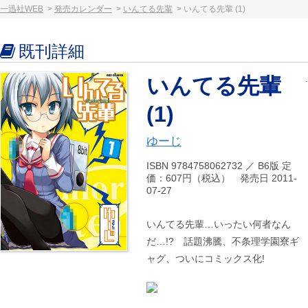
一迅社WEB
発売カレンダー
いんてる先輩
いんてる先輩 (1)
既刊詳細
いんてる先輩
(1)
ゆーじ
ISBN 9784758062732 ／ B6版 定
価：607円（税込） 発売日 2011-
07-27
いんてる先輩…いったい何者なん
だ…!? 話題沸騰、不条理学園寮ギ
ャグ、ついにコミックス化!