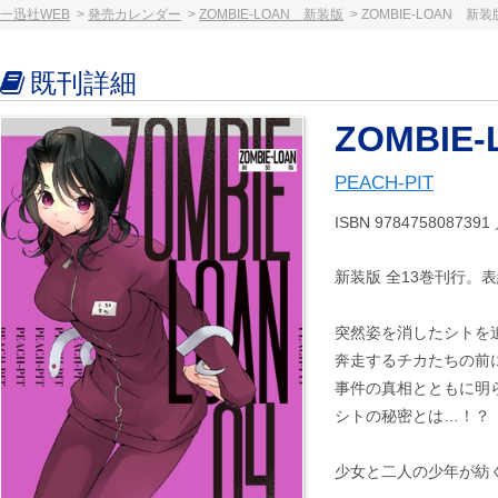
一迅社WEB
発売カレンダー
ZOMBIE-LOAN 新装版
ZOMBIE-LOAN 新
既刊詳細
ZOMBIE
PEACH-PIT
ISBN 97847580873
新装版 全13巻刊行。
突然姿を消したシトを
奔走するチカたちの前
事件の真相とともに明
シトの秘密とは…！？
少女と二人の少年が紡