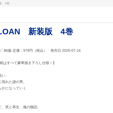
装版 4巻
-LOAN 新装版 4巻
91 ／ B6版 定価：979円（税込） 発売日 2025-07-16
表紙はすべて豪華描き下ろし仕様！】
追い、
に現れた謎の男。
らかになっていく
ぐ、死と再生…魂の物語。