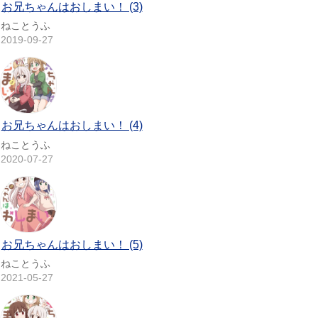
お兄ちゃんはおしまい！ (3)
ねことうふ
2019-09-27
お兄ちゃんはおしまい！ (4)
ねことうふ
2020-07-27
お兄ちゃんはおしまい！ (5)
ねことうふ
2021-05-27