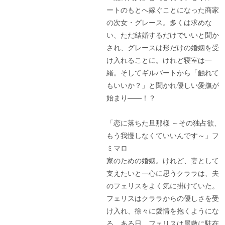
ートのもとへ嫁ぐことになった商家
の次女・グレース。多くは求めな
い、ただ結婚するだけでいいと聞か
され、グレースは形だけの婚姻を受
け入れることに。けれど寝室は一
緒。そしてギルバートから「触れて
もいいか？」と聞かれ優しい愛撫が
始まり――！？
「恋に落ちた旦那様 ～その独占欲、
もう我慢しなくていいんです～」フ
ミマロ
家のための婚姻。けれど、妻として
支えたいと一心に思うクララは、夫
のフェリスをよく気に掛けていた。
フェリスはクララからの優しさを受
け入れ、徐々に愛情を抱くようにな
る。ある日、フェリスは屋敷に駐在