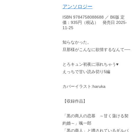
アンソロジー
ISBN 9784758088688 ／ B6版 定
価：935円（税込） 発売日 2025-
11-25
知らなかった。
旦那様がこんなに欲情するなんて──
とろキュン初夜に溺れちゃう♥
えっちで甘い読み切り5編
カバーイラスト:haruka
【収録作品】
「黒の商人の恋慕 ～甘く蕩ける契
約婚～」颯一郎
「黒の商人」と噂されているギルバ