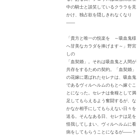
中の騎士と談笑しているクララを見
かけ、独占欲を隠しきれなくなり
――
「貴方と唯一の悦楽を ～吸血鬼様
へ甘美なカラダを捧げます～」野宮
しの
「血契婚」。それは吸血鬼と人間が
共存をするための契約。「血契婚」
の花嫁に選ばれたセレナは、吸血鬼
であるヴィルヘルムのもとへ嫁ぐこ
とになった。セレナは食糧として満
足してもらえるよう奮闘するが、な
かなか相手にしてもらえない日々を
送る。そんなある日、セレナは足を
怪我してしまい、ヴィルヘルムに看
病をしてもらうことになるが――？