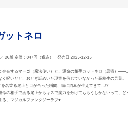
ガットネロ
701 ／ B6版 定価：847円（税込） 発売日 2025-12-15
で存在するマーゴ（魔法使い）と、運命の相手ガットネロ（黒猫）――
なく呪いだと、おとぎ話めいた現実を信じていなかった高校生の呉葉。
”を名乗る尾上と目が合った瞬間、頭に猫耳が生えてきて…!?
運命の相手である尾上からキスで魔力を分けてもらうしかないって、どう
まる、マジカルファンタジーラブ♥