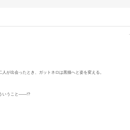
二人が出会ったとき、ガットネロは黒猫へと姿を変える。
いうこと――!?