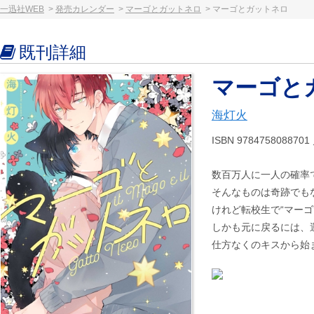
一迅社WEB
発売カレンダー
マーゴとガットネロ
マーゴとガットネロ
既刊詳細
マーゴと
海灯火
ISBN 9784758088
数百万人に一人の確率
そんなものは奇跡でも
けれど転校生で“マーゴ
しかも元に戻るには、
仕方なくのキスから始