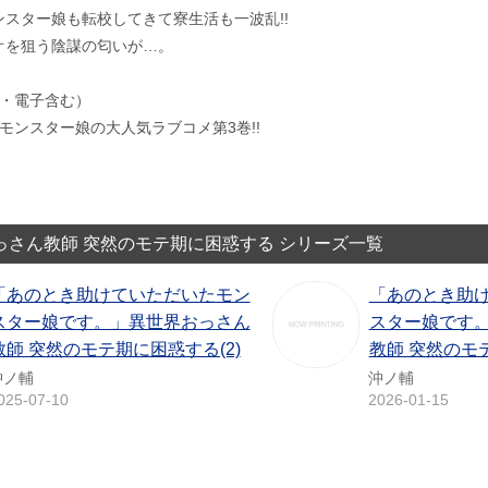
スター娘も転校してきて寮生活も一波乱!!
オを狙う陰謀の匂いが…。
紙・電子含む）
モンスター娘の大人気ラブコメ第3巻!!
さん教師 突然のモテ期に困惑する シリーズ一覧
「あのとき助けていただいたモン
「あのとき助
スター娘です。」異世界おっさん
スター娘です
教師 突然のモテ期に困惑する(2)
教師 突然のモテ
沖ノ輔
沖ノ輔
025-07-10
2026-01-15