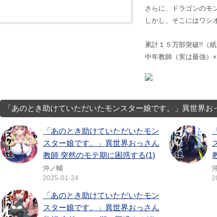
さらに、ドラゴンのモン
しかし、そこにはワシ
累計１５万部突破!!（
中年教師（実は最強）×
「あのとき助けていただいたモンスター娘です。」異世界おっ
「あのとき助けていただいたモン
スター娘です。」異世界おっさん
教師 突然のモテ期に困惑する(1)
沖ノ輔
2025-01-24
2
「あのとき助けていただいたモン
スター娘です。」異世界おっさん