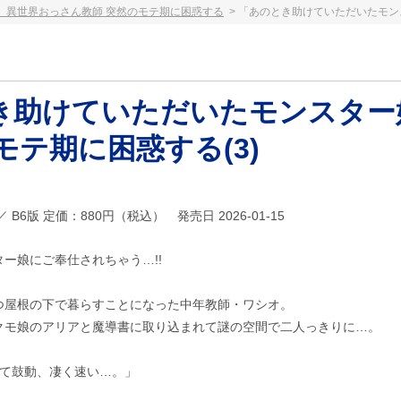
」異世界おっさん教師 突然のモテ期に困惑する
「あのとき助けていただいたモンス
き助けていただいたモンスター
モテ期に困惑する(3)
42 ／ B6版 定価：880円（税込） 発売日 2026-01-15
ー娘にご奉仕されちゃう…!!
つ屋根の下で暮らすことになった中年教師・ワシオ。
クモ娘のアリアと魔導書に取り込まれて謎の空間で二人っきりに…。
って鼓動、凄く速い…。」