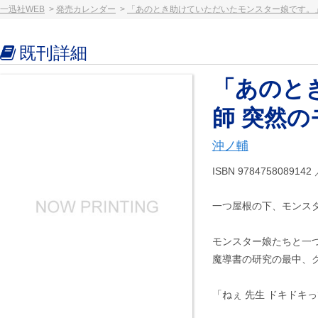
一迅社WEB
発売カレンダー
「あのとき助けていただいたモンスター娘です。
既刊詳細
「あのと
師 突然の
沖ノ輔
ISBN 97847580891
一つ屋根の下、モンスタ
モンスター娘たちと一
魔導書の研究の最中、
「ねぇ 先生 ドキドキ