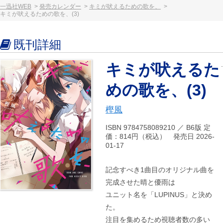
一迅社WEB
発売カレンダー
キミが吠えるための歌を、
キミが吠えるための歌を、(3)
既刊詳細
キミが吠えるた
めの歌を、(3)
樫風
ISBN 9784758089210 ／ B6版 定
価：814円（税込） 発売日 2026-
01-17
記念すべき1曲目のオリジナル曲を
完成させた晴と優雨は
ユニット名を「LUPINUS」と決め
た。
注目を集めるため視聴者数の多い