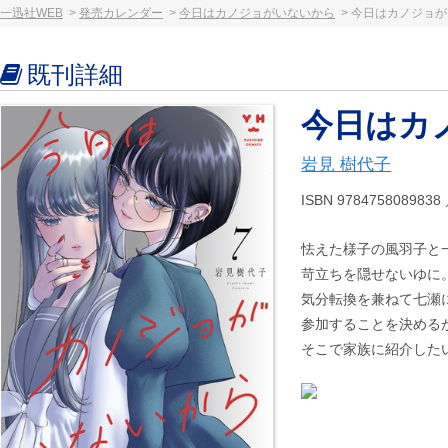
一迅社WEB
発売カレンダー
今日はカノジョがいないから
今日はカノジョが
既刊詳細
今日はカ
岩見 樹代子
ISBN 97847580898
怯えた様子の風羽子と
苛立ちを隠せないゆに
気分転換を兼ねて七瀬
参加することを決める
そこで家族に紹介した