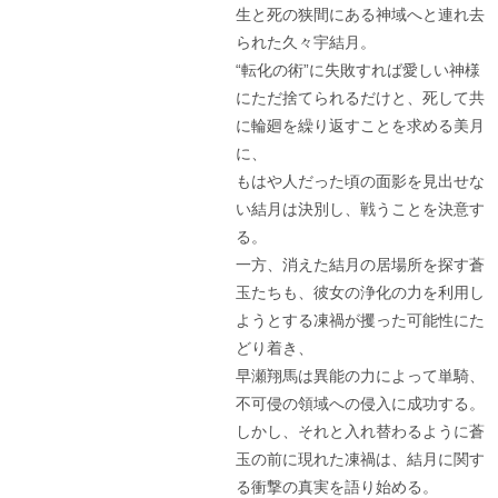
生と死の狭間にある神域へと連れ去
られた久々宇結月。
“転化の術”に失敗すれば愛しい神様
にただ捨てられるだけと、死して共
に輪廻を繰り返すことを求める美月
に、
もはや人だった頃の面影を見出せな
い結月は決別し、戦うことを決意す
る。
一方、消えた結月の居場所を探す蒼
玉たちも、彼女の浄化の力を利用し
ようとする凍禍が攫った可能性にた
どり着き、
早瀬翔馬は異能の力によって単騎、
不可侵の領域への侵入に成功する。
しかし、それと入れ替わるように蒼
玉の前に現れた凍禍は、結月に関す
る衝撃の真実を語り始める。