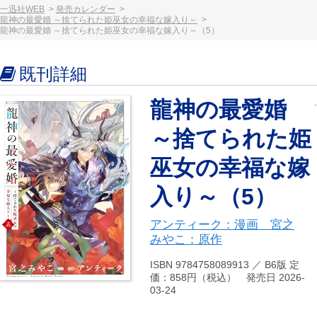
一迅社WEB
発売カレンダー
龍神の最愛婚 ～捨てられた姫巫女の幸福な嫁入り～
龍神の最愛婚 ～捨てられた姫巫女の幸福な嫁入り～（5）
既刊詳細
龍神の最愛婚
～捨てられた姫
巫女の幸福な嫁
入り～（5）
アンティーク：漫画 宮之
みやこ：原作
ISBN 9784758089913 ／ B6版 定
価：858円（税込） 発売日 2026-
03-24