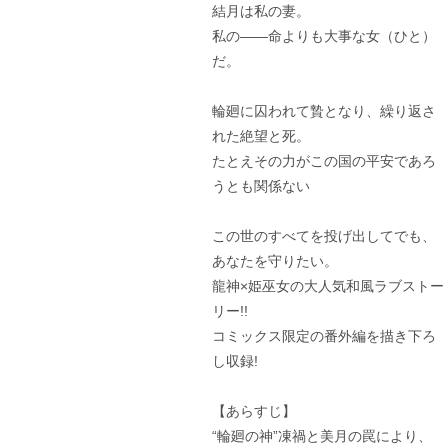
結月は私の妻。
私の――命よりも大事な女（ひと）
だ。
輪廻に囚われて贄となり、繰り返さ
れた絶望と死。
たとえその力がこの国の平安であろ
うとも関係ない
この世のすべてを投げ出してでも、
あなたを守りたい。
龍神×姫巫女の大人気和風ラブストー
リー!!
コミックス限定の番外編を描き下ろ
し収録!
【あらすじ】
“輪廻の神”凍禍と美月の罠により、