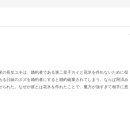
家の長女ユキは、婚約者である第二皇子カイと花氷を作れないために役
ある日妹のスズを婚約者にすると婚約破棄されてしまう。ならば用済み
けられた。なぜか彼とは花氷を作れたことで、魔力が強すぎて相手に恵