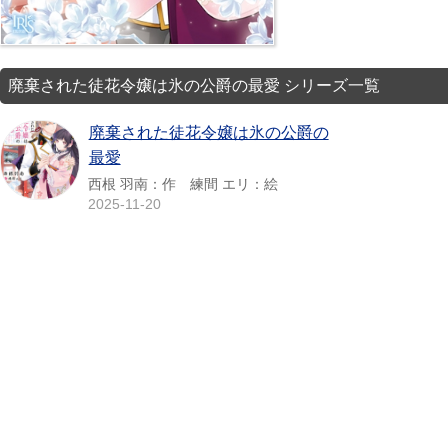
廃棄された徒花令嬢は氷の公爵の最愛 シリーズ一覧
廃棄された徒花令嬢は氷の公爵の
最愛
西根 羽南：作 練間 エリ：絵
2025-11-20