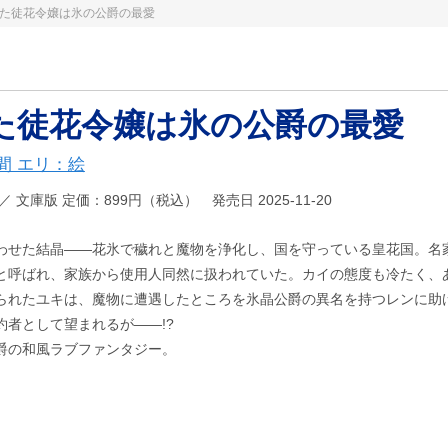
た徒花令嬢は氷の公爵の最愛
た徒花令嬢は氷の公爵の最愛
間 エリ：絵
680 ／ 文庫版 定価：899円（税込） 発売日 2025-11-20
わせた結晶――花氷で穢れと魔物を浄化し、国を守っている皇花国。名
と呼ばれ、家族から使用人同然に扱われていた。カイの態度も冷たく、
られたユキは、魔物に遭遇したところを氷晶公爵の異名を持つレンに助
約者として望まれるが――!?
爵の和風ラブファンタジー。