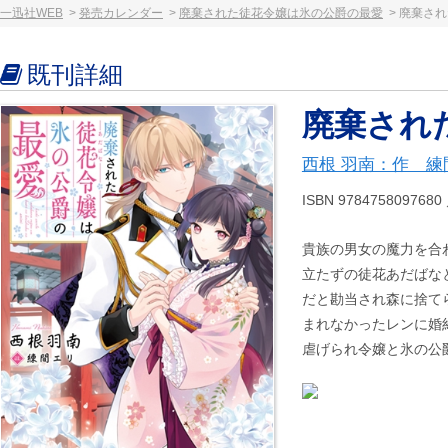
一迅社WEB
発売カレンダー
廃棄された徒花令嬢は氷の公爵の最愛
廃棄され
既刊詳細
廃棄され
西根 羽南：作 練
ISBN 9784758097
貴族の男女の魔力を合
立たずの徒花あだばな
だと勘当され森に捨て
まれなかったレンに婚
虐げられ令嬢と氷の公