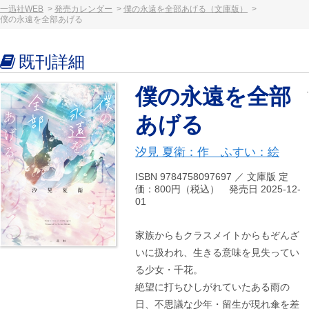
一迅社WEB
発売カレンダー
僕の永遠を全部あげる（文庫版）
僕の永遠を全部あげる
既刊詳細
僕の永遠を全部
あげる
汐見 夏衛：作 ふすい：絵
ISBN 9784758097697 ／ 文庫版 定
価：800円（税込） 発売日 2025-12-
01
家族からもクラスメイトからもぞんざ
いに扱われ、生きる意味を見失ってい
る少女・千花。
絶望に打ちひしがれていたある雨の
日、不思議な少年・留生が現れ傘を差