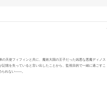
棒の天使フィフィンと共に、魔術大国の王子だった凶悪な悪魔ディノス
が記憶を失っていると言い出したことから、監視目的で一緒に過ごすこ
められない――。