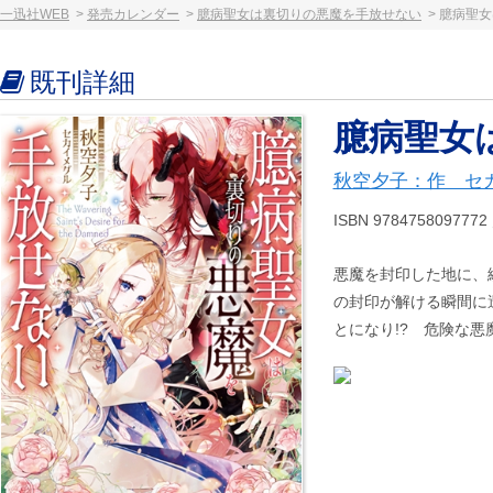
一迅社WEB
発売カレンダー
臆病聖女は裏切りの悪魔を手放せない
臆病聖女
既刊詳細
臆病聖女
秋空夕子：作 セ
ISBN 9784758097
悪魔を封印した地に、
の封印が解ける瞬間に
とになり!? 危険な