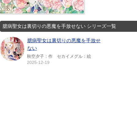
臆病聖女は裏切りの悪魔を手放せない シリーズ一覧
臆病聖女は裏切りの悪魔を手放せ
ない
秋空夕子：作 セカイメグル：絵
2025-12-19