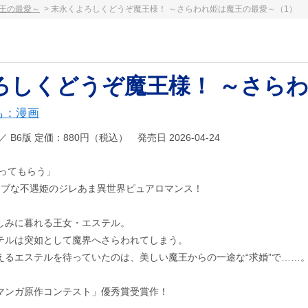
王の最愛～
末永くよろしくどうぞ魔王様！ ～さらわれ姫は魔王の最愛～（1）
ろしくどうぞ魔王様！ ～さらわ
も：漫画
72 ／ B6版 定価：880円（税込） 発売日 2026-04-24
なってもらう」
ウブな不遇姫のジレあま異世界ピュアロマンス！
しみに暮れる王女・エステル。
テルは突如として魔界へさらわれてしまう。
えるエステルを待っていたのは、美しい魔王からの一途な“求婚”で……
マンガ原作コンテスト」優秀賞受賞作！