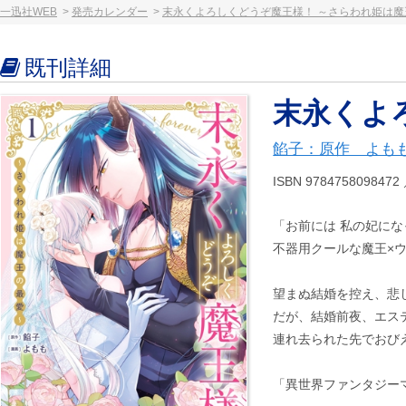
一迅社WEB
発売カレンダー
末永くよろしくどうぞ魔王様！ ～さらわれ姫は魔
既刊詳細
末永くよ
餡子：原作 よも
ISBN 97847580984
「お前には 私の妃に
不器用クールな魔王×
望まぬ結婚を控え、悲
だが、結婚前夜、エス
連れ去られた先でおび
「異世界ファンタジー