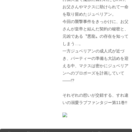
お父さんやマクスに助けられて一命
を取り留めたジュベリアン。
今回の襲撃事件をきっかけに、お父
さんが皇帝と結んだ契約の秘密と、
元凶である〝悪龍〟の存在を知って
しまう…。
一方ジュベリアンの成人式が近づ
き、パーティーの準備も大詰めを迎
える中、マクスは密かにジュベリア
ンへのプロポーズを計画していて
――!?
それぞれの想いが交錯する、すれ違
いの溺愛ラブファンタジー第11巻!!