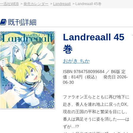
一迅社WEB
発売カレンダー
Landreaall
Landreaall 45巻
既刊詳細
Landreaall 45
巻
おがき ちか
ISBN 9784758099684 ／ B6版 定
価：814円（税込） 発売日 2026-
06-30
ファラオン王らとともに再び地下に
赴き、番人を連れ地上に戻ったDX。
現在の王国の平和と繁栄を目にし、
番人は満足そうに姿を消した――は
ずが…!?