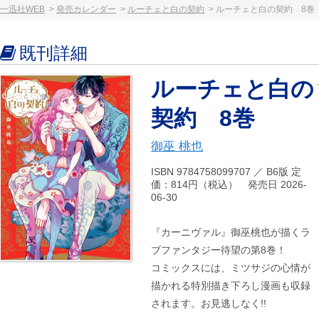
一迅社WEB
発売カレンダー
ルーチェと白の契約
ルーチェと白の契約 8巻
既刊詳細
ルーチェと白の
契約 8巻
御巫 桃也
ISBN 9784758099707 ／ B6版 定
価：814円（税込） 発売日 2026-
06-30
『カーニヴァル』御巫桃也が描くラ
ブファンタジー待望の第8巻！
コミックスには、ミツサジの心情が
描かれる特別描き下ろし漫画も収録
されます。お見逃しなく!!