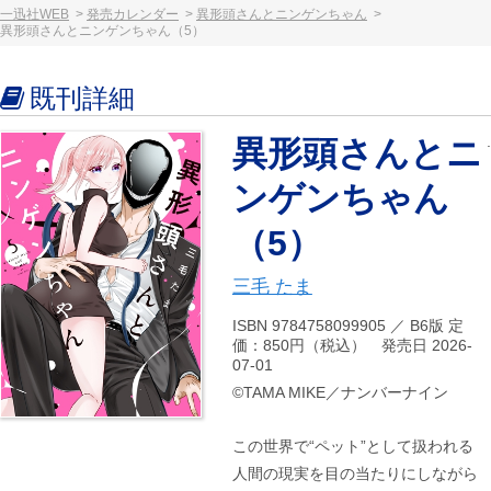
一迅社WEB
発売カレンダー
異形頭さんとニンゲンちゃん
異形頭さんとニンゲンちゃん（5）
既刊詳細
異形頭さんとニ
ンゲンちゃん
（5）
三毛 たま
ISBN 9784758099905 ／ B6版 定
価：850円（税込） 発売日 2026-
07-01
©TAMA MIKE／ナンバーナイン
この世界で“ペット”として扱われる
人間の現実を目の当たりにしながら