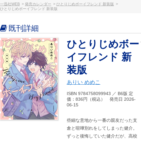
一迅社WEB
発売カレンダー
ひとりじめボーイフレンド 新装版
ひとりじめボーイフレンド 新装版
既刊詳細
ひとりじめボー
イフレンド 新
装版
ありい めめこ
ISBN 9784758099943 ／ B6版 定
価：836円（税込） 発売日 2026-
06-15
些細な意地から一番の親友だった支
倉と喧嘩別れをしてしまった健介。
ずっと後悔していた健介だが、高校