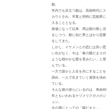
順。
学内でも目立つ順は、高校時代にス
カウトされ、卒業と同時に芸能界に
入ることとなる。
疎遠になって以来、周は順の推し活
をしつつ、順に似た男とばかり恋愛
をしてきた。
しかし、イケメンとの恋には良い思
い出がなく、今は「春の陽だまりの
ような穏やかな愛を育みたい」と望
んでいる。
一方で誰かと人生を共にすることを
諦め、一人で生きていく覚悟を決め
ている。
そんな彼の傍らにいるのは、寿命80
年ともいわれるケヅメリクガメのジ
ュン。
今の周にとっての「陽だまり」。