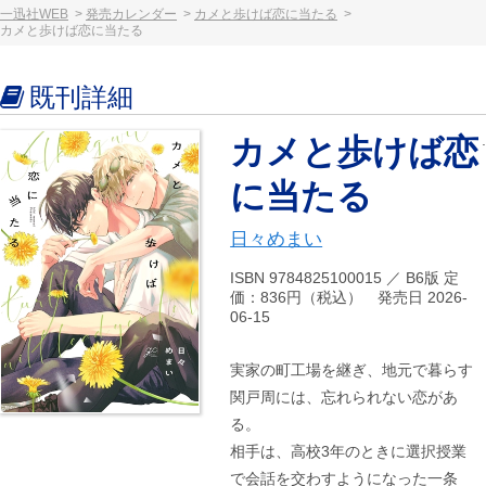
一迅社WEB
発売カレンダー
カメと歩けば恋に当たる
カメと歩けば恋に当たる
既刊詳細
カメと歩けば恋
に当たる
日々めまい
ISBN 9784825100015 ／ B6版 定
価：836円（税込） 発売日 2026-
06-15
実家の町工場を継ぎ、地元で暮らす
関戸周には、忘れられない恋があ
る。
相手は、高校3年のときに選択授業
で会話を交わすようになった一条