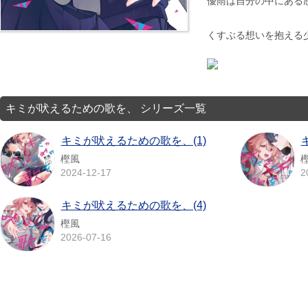
優雨は自分の中にある
くすぶる想いを抱える
キミが吠えるための歌を、 シリーズ一覧
キミが吠えるための歌を、(1)
樫風
2024-12-17
2
キミが吠えるための歌を、(4)
樫風
2026-07-16