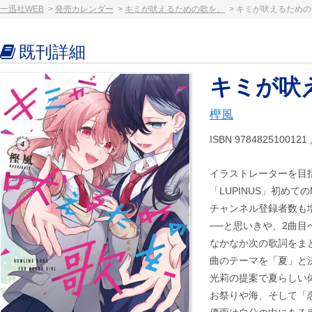
一迅社WEB
発売カレンダー
キミが吠えるための歌を、
キミが吠えるための歌
既刊詳細
キミが吠え
樫風
ISBN 97848251001
イラストレーターを目
「LUPINUS」初めて
チャンネル登録者数も
──と思いきや、2曲
なかなか次の歌詞をま
曲のテーマを「夏」と
光莉の提案で夏らしい
お祭りや海、そして「