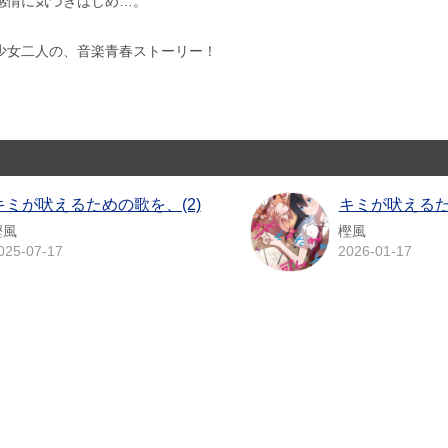
感情に気づきはじめ…。
少女二人の、音楽青春ストーリー！
キミが吠えるための歌を、(2)
キミが吠えるた
樫風
樫風
025-07-17
2026-01-17