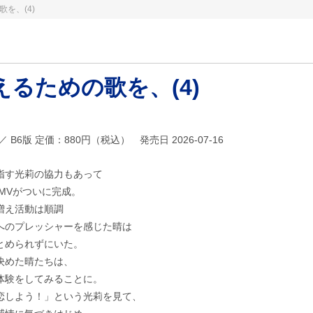
を、(4)
るための歌を、(4)
21 ／ B6版 定価：880円（税込） 発売日 2026-07-16
指す光莉の協力もあって
のMVがついに完成。
増え活動は順調
目へのプレッシャーを感じた晴は
とめられずにいた。
決めた晴たちは、
体験をしてみることに。
恋しよう！」という光莉を見て、