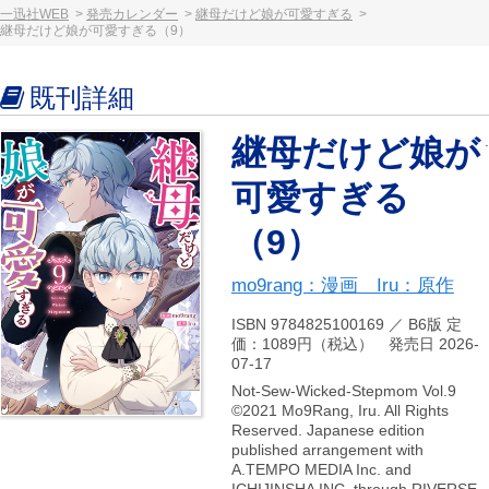
一迅社WEB
発売カレンダー
継母だけど娘が可愛すぎる
継母だけど娘が可愛すぎる（9）
既刊詳細
継母だけど娘が
可愛すぎる
（9）
mo9rang：漫画 Iru：原作
ISBN 9784825100169 ／ B6版 定
価：1089円（税込） 発売日 2026-
07-17
Not-Sew-Wicked-Stepmom Vol.9
©2021 Mo9Rang, Iru. All Rights
Reserved. Japanese edition
published arrangement with
A.TEMPO MEDIA Inc. and
ICHIJINSHA INC. through RIVERSE