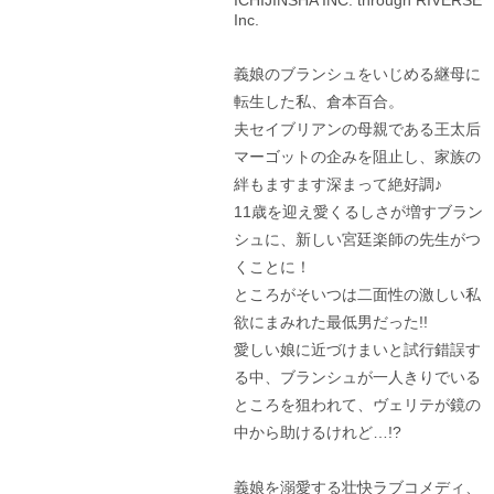
Inc.
義娘のブランシュをいじめる継母に
転生した私、倉本百合。
夫セイブリアンの母親である王太后
マーゴットの企みを阻止し、家族の
絆もますます深まって絶好調♪
11歳を迎え愛くるしさが増すブラン
シュに、新しい宮廷楽師の先生がつ
くことに！
ところがそいつは二面性の激しい私
欲にまみれた最低男だった!!
愛しい娘に近づけまいと試行錯誤す
る中、ブランシュが一人きりでいる
ところを狙われて、ヴェリテが鏡の
中から助けるけれど…!?
義娘を溺愛する壮快ラブコメディ、