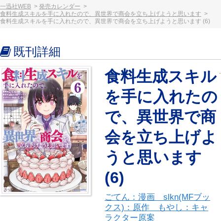
一迅社WEB
発売カレンダー
食料生成スキルを手に入れたので、異世界で商会を立ち上げようと思います
食料生成スキルを手に入れたので、異世界で商会を立ち上げようと思います (6)
既刊詳細
食料生成スキル
を手に入れたの
で、異世界で商
会を立ち上げよ
うと思います
(6)
ごてん：漫画 slkn(MFブッ
クス)：原作 もやし：キャ
ラクター原案