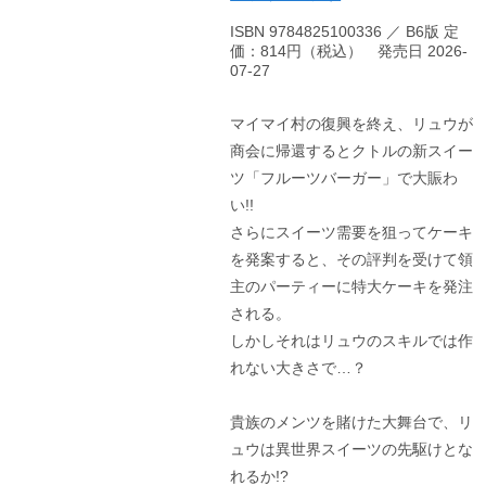
ISBN 9784825100336 ／ B6版 定
価：814円（税込） 発売日 2026-
07-27
マイマイ村の復興を終え、リュウが
商会に帰還するとクトルの新スイー
ツ「フルーツバーガー」で大賑わ
い!!
さらにスイーツ需要を狙ってケーキ
を発案すると、その評判を受けて領
主のパーティーに特大ケーキを発注
される。
しかしそれはリュウのスキルでは作
れない大きさで…？
貴族のメンツを賭けた大舞台で、リ
ュウは異世界スイーツの先駆けとな
れるか!?