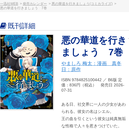
一迅社WEB
発売カレンダー
悪の華道を行きましょう(コミカライズ)
悪の華道を行きましょう 7巻
既刊詳細
悪の華道を行き
ましょう 7巻
やましろ 梅太：漫画 真冬
日：原作
ISBN 9784825100442 ／ B6版 定
価：836円（税込） 発売日 2026-
07-31
ある日、社交界に一人の少女があわ
られる。彼女の名はシエル。
王の血を引くという彼女は純真無垢
な性格で人々を惹きつけていた。