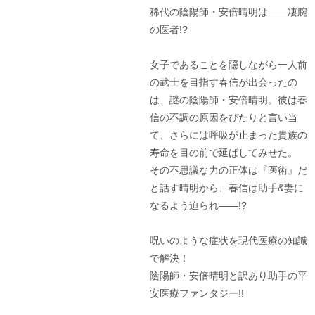
稀代の陰陽師・安倍晴明は――凄腕
の医者!?
女子であることを隠しながら一人前
の武士を目指す春信が出会ったの
は、謎の陰陽師・安倍晴明。彼は春
信の不調の原因をぴたりと言い当
て、さらには呼吸が止まった貴族の
寿命を目の前で延ばしてみせた。
その不思議な力の正体は『医術』だ
と話す晴明から、春信は助手&妻に
なるよう迫られ――!?
呪いのような症状を現代医療の知識
で解決！
陰陽師・安倍晴明と訳あり助手の平
安医療ファンタジー!!