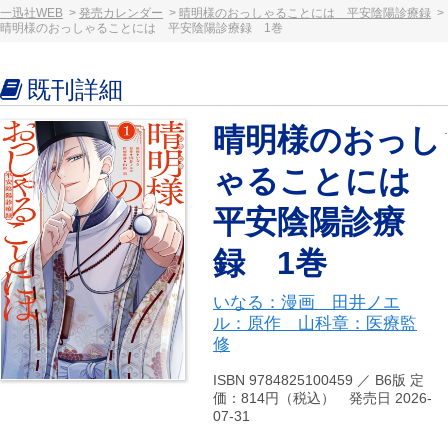
一迅社WEB
発売カレンダー
晴明様のおっしゃることには 平安陰陽診療録
晴明様のおっしゃることには 平安陰陽診療録 1巻
既刊詳細
晴明様のおっし
ゃることには
平安陰陽診療
録 1巻
いなる：漫画 田井ノエ
ル：原作 山科章：医療監
修
ISBN 9784825100459 ／ B6版 定
価：814円（税込） 発売日 2026-
07-31