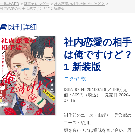
一迅社WEB
発売カレンダー
社内恋愛の相手は俺ですけど？
社内恋愛の相手は俺ですけど？1 新装版
既刊詳細
社内恋愛の相手
は俺ですけど？
1 新装版
ニクヤ 乾
ISBN 9784825100756 ／ B6版 定
価：869円（税込） 発売日 2026-
07-15
制作部のエース・山岸と、営業部の
エース・綾川。
顔を合わせれば嫌味を言い合い、周