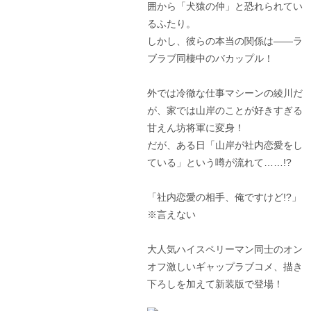
囲から「犬猿の仲」と恐れられてい
るふたり。
しかし、彼らの本当の関係は――ラ
ブラブ同棲中のバカップル！
外では冷徹な仕事マシーンの綾川だ
が、家では山岸のことが好きすぎる
甘えん坊将軍に変身！
だが、ある日「山岸が社内恋愛をし
ている」という噂が流れて……!?
「社内恋愛の相手、俺ですけど!?」
※言えない
大人気ハイスペリーマン同士のオン
オフ激しいギャップラブコメ、描き
下ろしを加えて新装版で登場！