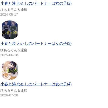
小春と湊 わたしのパートナーは女の子(2)
ひあるろん＆達磨
2024-05-17
小春と湊 わたしのパートナーは女の子(3)
ひあるろん＆達磨
2025-06-18
小春と湊 わたしのパートナーは女の子(4)
ひあるろん＆達磨
2026-07-28