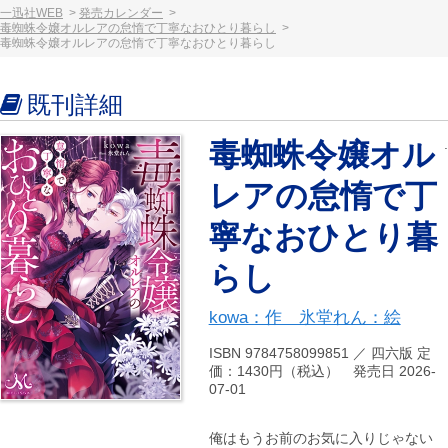
一迅社WEB
発売カレンダー
毒蜘蛛令嬢オルレアの怠惰で丁寧なおひとり暮らし
毒蜘蛛令嬢オルレアの怠惰で丁寧なおひとり暮らし
既刊詳細
毒蜘蛛令嬢オル
レアの怠惰で丁
寧なおひとり暮
らし
kowa：作 氷堂れん：絵
ISBN 9784758099851 ／ 四六版 定
価：1430円（税込） 発売日 2026-
07-01
俺はもうお前のお気に入りじゃない