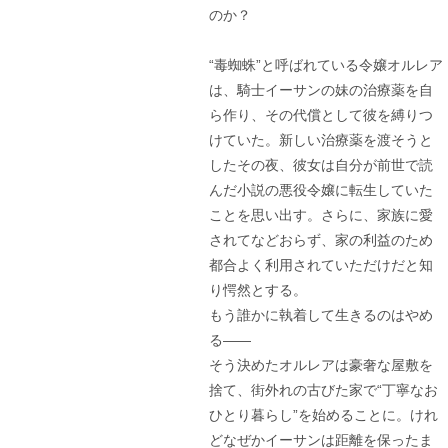
のか？
“毒蜘蛛”と呼ばれている令嬢オルレア
は、騎士イーサンの妹の治療薬を自
ら作り、その代償として彼を縛りつ
けていた。新しい治療薬を渡そうと
したその夜、彼女は自分が前世で読
んだ小説の悪役令嬢に転生していた
ことを思い出す。さらに、家族に愛
されてなどおらず、家の利益のため
都合よく利用されていただけだと知
り愕然とする。
もう誰かに執着して生きるのはやめ
る――
そう決めたオルレアは豪奢な屋敷を
捨て、街外れの古びた家で“丁寧なお
ひとり暮らし”を始めることに。けれ
どなぜかイーサンは距離を保ったま