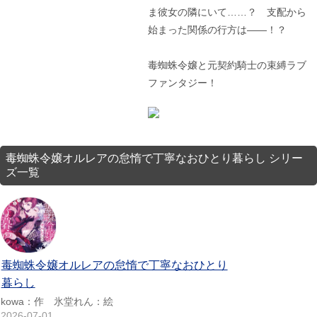
ま彼女の隣にいて……？ 支配から
始まった関係の行方は――！？
毒蜘蛛令嬢と元契約騎士の束縛ラブ
ファンタジー！
毒蜘蛛令嬢オルレアの怠惰で丁寧なおひとり暮らし シリー
ズ一覧
毒蜘蛛令嬢オルレアの怠惰で丁寧なおひとり
暮らし
kowa：作 氷堂れん：絵
2026-07-01