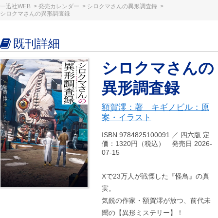
一迅社WEB
発売カレンダー
シロクマさんの異形調査録
シロクマさんの異形調査録
既刊詳細
シロクマさんの
異形調査録
額賀澪：著 キギノビル：原
案・イラスト
ISBN 9784825100091 ／ 四六版 定
価：1320円（税込） 発売日 2026-
07-15
Xで23万人が戦慄した『怪鳥』の真
実。
気鋭の作家・額賀澪が放つ、前代未
聞の【異形ミステリー】！