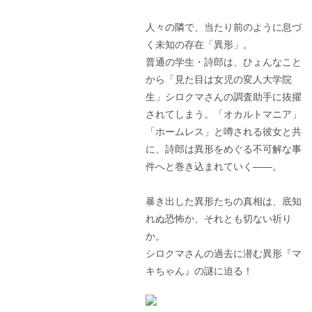
人々の隣で、当たり前のように息づ
く未知の存在「異形」。
普通の学生・詩郎は、ひょんなこと
から「見た目は女児の変人大学院
生」シロクマさんの調査助手に抜擢
されてしまう。「オカルトマニア」
「ホームレス」と噂される彼女と共
に、詩郎は異形をめぐる不可解な事
件へと巻き込まれていく――。
暴き出した異形たちの真相は、底知
れぬ恐怖か、それとも切ない祈り
か。
シロクマさんの過去に潜む異形『マ
キちゃん』の謎に迫る！